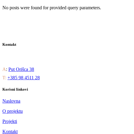
No posts were found for provided query parameters.
Kontakt
Saznajte sve načine uživanja u luksuznom stambenom životu.
A
:
Put Orišca 38
T:
+385 98 4511 28
Korisni linkovi
Naslovna
O projektu
Projekti
Kontakt