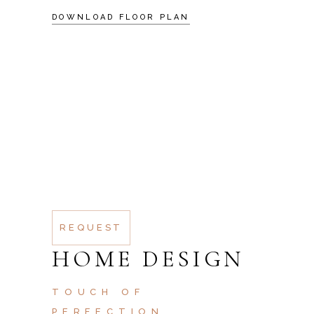
DOWNLOAD FLOOR PLAN
SCHEDULE A
VISIT
AT VERO EOS ET
ACCUSAMUS ET IUSTO
ODIO DIGNISSIMOS
DUC QUI BLANDITIIS
PRAESENTIUM
REQUEST
HOME DESIGN
TOUCH OF
PERFECTION